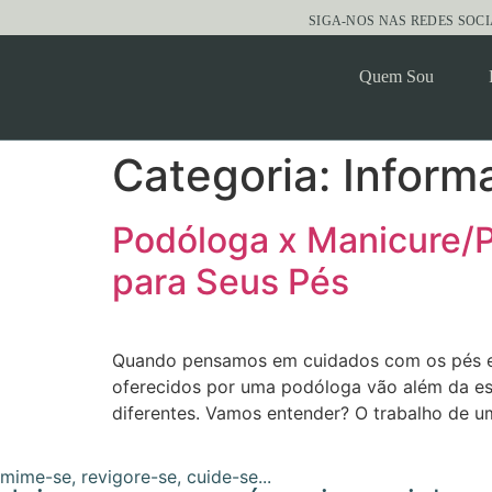
SIGA-NOS NAS REDES SOCI
Quem Sou
Categoria:
Inform
Podóloga x Manicure/P
para Seus Pés
Quando pensamos em cuidados com os pés e a
oferecidos por uma podóloga vão além da es
diferentes. Vamos entender? O trabalho de u
mime-se, revigore-se, cuide-se...