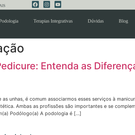
AIS
Podologia
Terapias Integrativas
Dúvidas
Blog
ação
edicure: Entenda as Diferenç
s unhas, é comum associarmos esses serviços à manicure
tética. Ambas as profissões são importantes e se complem
m(a) Podólogo(a) A podologia é […]