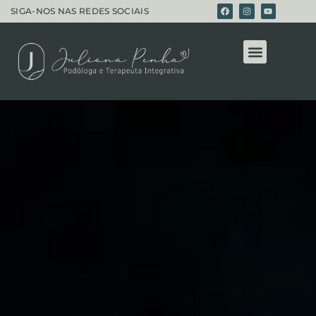
SIGA-NOS NAS REDES SOCIAIS
Terapias Integr