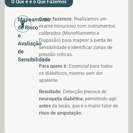
O Que é e o Que Fazemos
O que fazemos:
Realizamos um
Mapeamento
exame minucioso com instrumentos
de Risco
calibrados (Monofilamento e
e
Diapasão) para mapear a perda de
Avaliação
sensibilidade e identificar zonas de
de
pressão críticas.
Sensibilidade
Para quem é:
Essencial para todos
os diabéticos, mesmo sem dor
aparente.
Resultado:
Detecção precoce de
neuropatia diabética
, permitindo agir
antes
da lesão, que é o maior fator de
risco de amputação
.