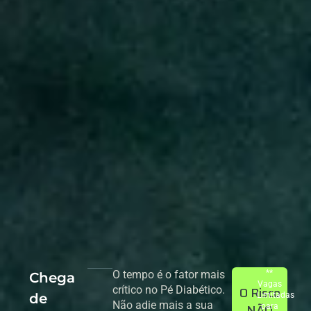
O tempo é o fator mais
**
Chega
Vagas
crítico no Pé Diabético.
O Risco
de
Limitadas
Não adie mais a sua
NÃO
para