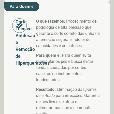
Para Quem é
O que fazemos:
Procedimento de
Corte
podologia de alta precisão que
Técnico
garante o corte correto das unhas e
Antilesão
a remoção segura e indolor de
e
calosidades e onicofoses.
Remoção
Para quem é:
Para quem evita
de
manipular os pés e busca evitar
Hiperqueratoses
feridas causadas por cortes
caseiros ou instrumentos
inadequados.
Resultado:
Eliminação das
portas
de entrada
para infecções. Garantia
de pés livres de atrito e
microtraumas que a neuropatia
oculta.