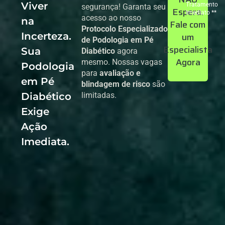
Viver
Tratamento
segurança! Garanta seu
Espera.
Imediato **
acesso ao nosso
na
Fale com
Protocolo Especializado
Incerteza.
um
de Podologia em Pé
Especialista
Sua
Diabético
agora
Agora
mesmo. Nossas vagas
Podologia
para
avaliação e
em Pé
blindagem de risco
são
Diabético
limitadas.
Exige
Ação
Imediata.